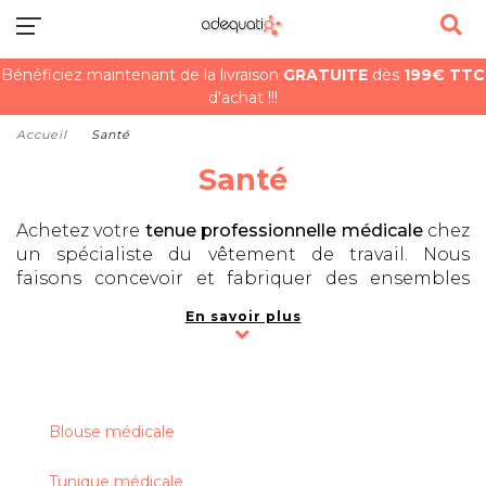
Bénéficiez maintenant de la livraison
GRATUITE
dès
199€ TTC
d'achat !!!
Accueil
Santé
Santé
Achetez votre
tenue professionnelle médicale
chez
un spécialiste du vêtement de travail. Nous
faisons concevoir et fabriquer des ensembles
blouse et pantalon aide-soignante, ainsi que des
En savoir plus
vêtements pour les infirmiers et infirmières,
médecins, kinésithérapeutes, ostéopathes,
dentistes, vétérinaires... Nous proposons aussi des
tenues médicales pour les assistants, stagiaires et
étudiants. Si vous désirez acheter une
tenue de
Blouse médicale
kiné
ou une tunique médicale homme ou femme,
parcourez nos pages pour trouver le modèle qui
Tunique médicale