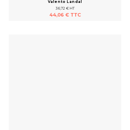
Valento Landal
36,72 € HT
44,06 € TTC
En savoir plus