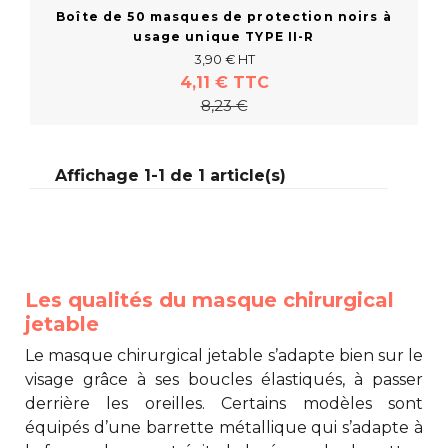
Boîte de 50 masques de protection noirs à
usage unique TYPE II-R
3,90 € HT
4,11 € TTC
8,23 €
Affichage 1-1 de 1 article(s)
Acheter
Les qualités du masque chirurgical
jetable
Le
masque chirurgical jetable
s’adapte bien sur le
visage grâce à ses boucles élastiqués, à passer
derrière les oreilles. Certains modèles sont
équipés d’une barrette métallique qui s’adapte à