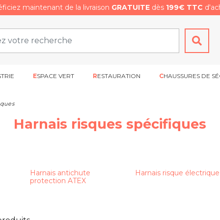
ficiez maintenant de la livraison
GRATUITE
dès
199€ TTC
d'ach
STRIE
ESPACE VERT
RESTAURATION
CHAUSSURES DE SÉ
iques
Harnais risques spécifiques
Harnais antichute
Harnais risque électrique
protection ATEX