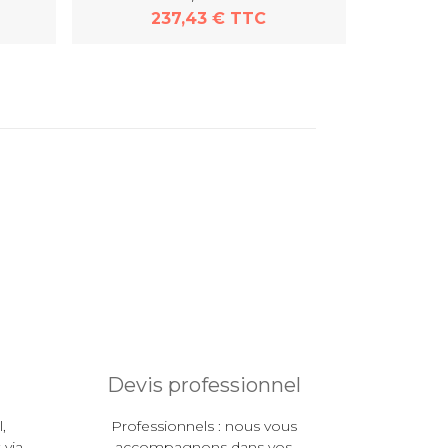
237,43 € TTC
En savoir plus
Devis professionnel
,
Professionnels : nous vous
 via
accompagnons dans vos