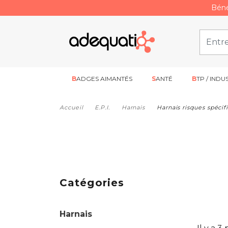
Béné
BADGES AIMANTÉS
SANTÉ
BTP / INDU
Accueil
E.P.I.
Harnais
Harnais risques spécif
Catégories
Harnais