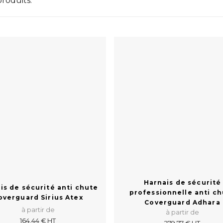
 produits.
Harnais de sécurité
is de sécurité anti chute
professionnelle anti c
overguard Sirius Atex
Coverguard Adhara
à partir de
à partir de
164,44 € HT