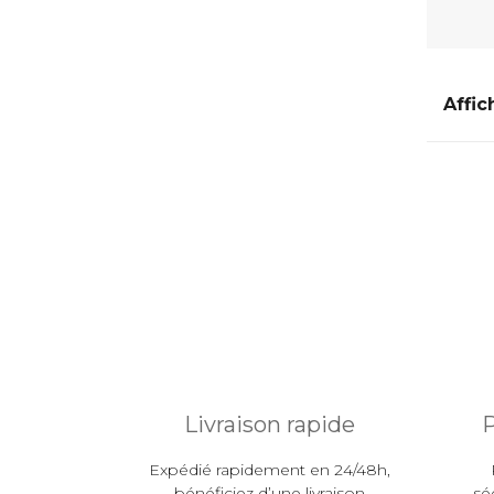
Affic
Livraison rapide
P
Expédié rapidement en 24/48h,
bénéficiez d’une livraison
sé