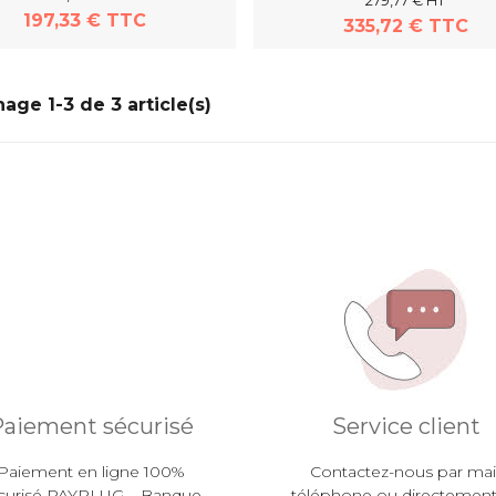
279,77 € HT
197,33 € TTC
335,72 € TTC
En savoir plus
En savoir plus
hage 1-3 de 3 article(s)
aiement sécurisé
Service client
Paiement en ligne 100%
Contactez-nous par mail
curisé PAYPLUG – Banque
téléphone ou directement