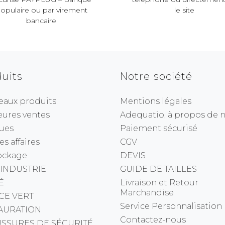
opulaire ou par virement
le site
bancaire
uits
Notre société
eaux produits
Mentions légales
eures ventes
Adequatio, à propos de no
ues
Paiement sécurisé
s affaires
CGV
ockage
DEVIS
 INDUSTRIE
GUIDE DE TAILLES
É
Livraison et Retour
Marchandise
CE VERT
Service Personnalisation
AURATION
Contactez-nous
SSURES DE SÉCURITÉ