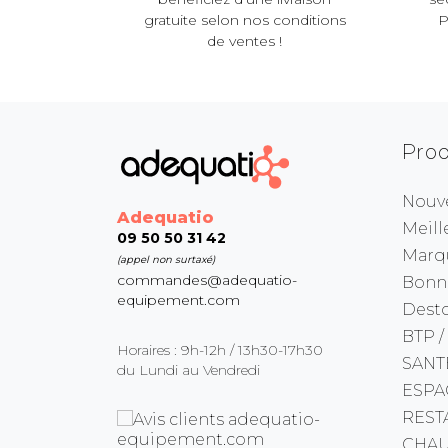
gratuite selon nos conditions
P
de ventes !
Prod
Nouv
Adequatio
Meill
09 50 50 31 42
Marq
(appel non surtaxé)
commandes@adequatio-
Bonne
equipement.com
Dest
BTP /
Horaires : 9h-12h / 13h30-17h30
SANT
du Lundi au Vendredi
ESPA
REST
CHAU