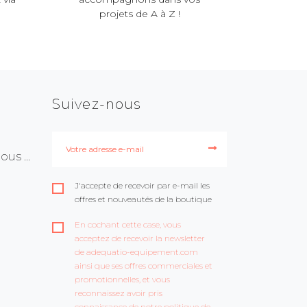
projets de A à Z !
Suivez-nous
us ...
J'accepte de recevoir par e-mail les
offres et nouveautés de la boutique
En cochant cette case, vous
acceptez de recevoir la newsletter
de adequatio-equipement.com
ainsi que ses offres commerciales et
promotionnelles, et vous
reconnaissez avoir pris
connaissance de notre politique de