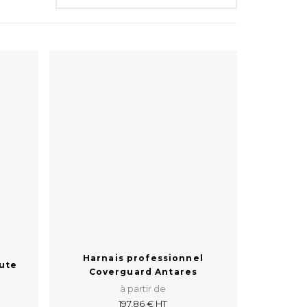
Harnais professionnel
hute
Coverguard Antares
à partir de
197,86 € HT