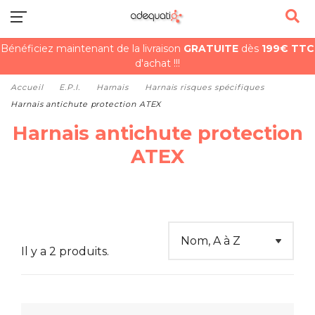
Bénéficiez maintenant de la livraison
GRATUITE
dès
199€ TTC
d'achat !!!
Accueil
E.P.I.
Harnais
Harnais risques spécifiques
Harnais antichute protection ATEX
Harnais antichute protection
ATEX
Il y a 2 produits.