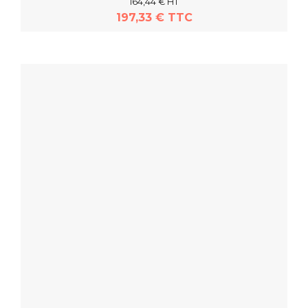
164,44 € HT
197,33 € TTC
En savoir plus