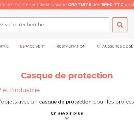
ficiez maintenant de la livraison
GRATUITE
dès
199€ TTC
d'ach
STRIE
ESPACE VERT
RESTAURATION
CHAUSSURES DE SÉ
Casque de protection
et l’industrie
d’objets avec un
casque de protection
pour les profess
ire sur les chantiers, dans certains ateliers industriel
En savoir plus
du BTP et il est primordial tant pour les professionne