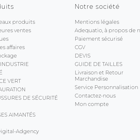
uits
Notre société
eaux produits
Mentions légales
eures ventes
Adequatio, à propos de no
ues
Paiement sécurisé
s affaires
CGV
ockage
DEVIS
 INDUSTRIE
GUIDE DE TAILLES
É
Livraison et Retour
Marchandise
CE VERT
Service Personnalisation
AURATION
Contactez-nous
SSURES DE SÉCURITÉ
Mon compte
ES AIMANTÉS
Digital-Adgency