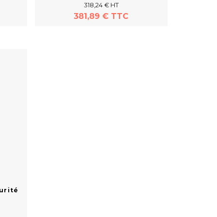
318,24 € HT
381,89 € TTC
En savoir plus
urité