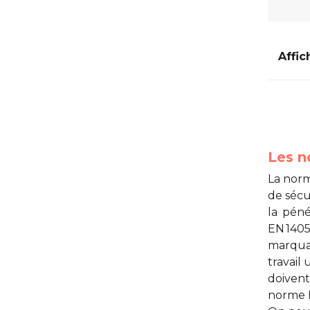
Affic
Les n
La norm
de sécu
la péné
EN 1405
marqua
travail
u
doivent
norme E