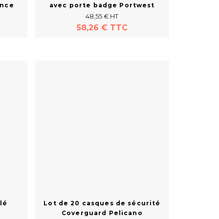
ance
avec porte badge Portwest
48,55 € HT
58,26 € TTC
Acheter
lé
Lot de 20 casques de sécurité
Coverguard Pelicano