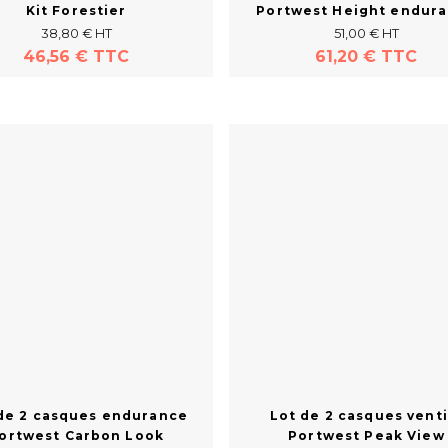
Kit Forestier
Portwest Height endur
38,80 € HT
51,00 € HT
46,56 € TTC
61,20 € TTC
Acheter
Acheter
de 2 casques endurance
Lot de 2 casques venti
ortwest Carbon Look
Portwest Peak View