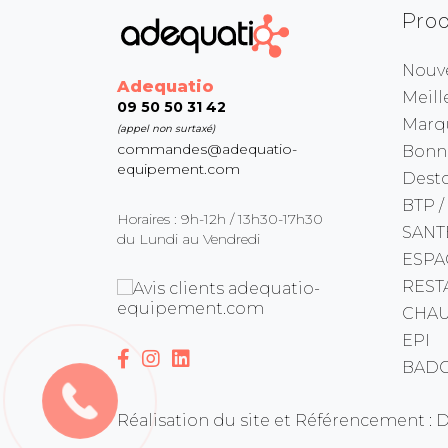
Prod
Nouv
Adequatio
Meill
09 50 50 31 42
Marq
(appel non surtaxé)
commandes@adequatio-
Bonne
equipement.com
Dest
BTP /
Horaires : 9h-12h / 13h30-17h30
SANT
du Lundi au Vendredi
ESPA
REST
CHAU
EPI
BADG
Réalisation du site et Référencement : 