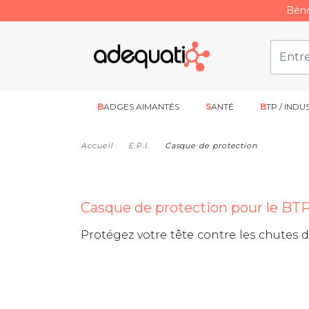
Béné
BADGES AIMANTÉS
SANTÉ
BTP / INDU
Accueil
E.P.I.
Casque de protection
Casque de protection pour le BTP 
Protégez votre tête contre les chutes 
individuelle
est essentiel voire obligato
de chantier
est emblématique du secteur 