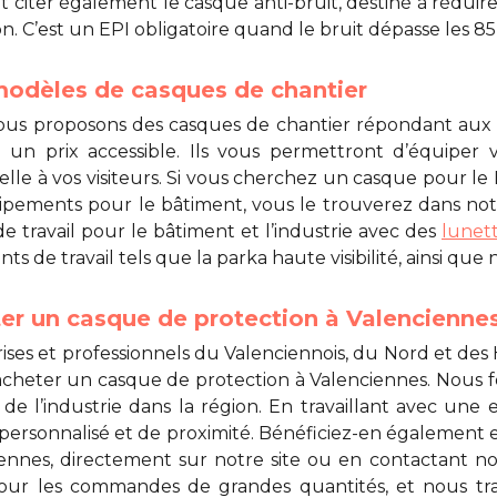
 citer également le casque anti-bruit, destiné à réduire
ion. C’est un EPI obligatoire quand le bruit dépasse les 85
odèles de casques de chantier
ous proposons des
casques de chantier
répondant aux 
 un prix accessible. Ils vous permettront d’équiper
lle à vos visiteurs. Si vous cherchez un
casque pour le
ipements pour le bâtiment, vous le trouverez dans not
e travail pour le bâtiment et l’industrie avec des
lunet
ts de travail tels que la parka haute visibilité, ainsi que
er un casque de protection à Valencienne
ises et professionnels du Valenciennois, du Nord et des 
acheter un
casque de protection à Valenciennes
. Nous 
de l’industrie dans la région. En travaillant avec une e
 personnalisé et de proximité. Bénéficiez-en égaleme
iennes
, directement sur notre site ou en contactant no
pour les commandes de grandes quantités, et nous tr