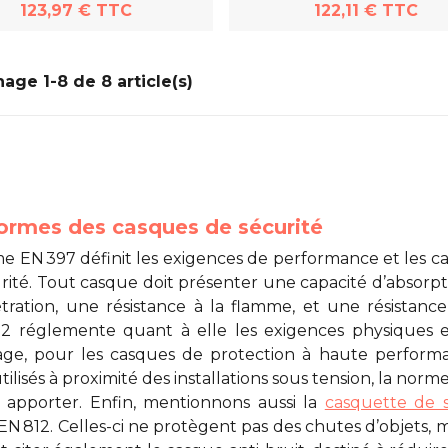
123,97 € TTC
122,11 € TTC
En savoir plus
En savoir plus
hage 1-8 de 8 article(s)
ormes des casques de sécurité
e EN 397 définit les exigences de performance et les car
rité
. Tout casque doit présenter une capacité d’absorpti
tration, une résistance à la flamme, et une résistanc
2 réglemente quant à elle les exigences physiques e
ge, pour les casques de protection à haute performan
tilisés à proximité des installations sous tension, la norme
 apporter. Enfin, mentionnons aussi la
casquette de s
N 812. Celles-ci ne protègent pas des chutes d’objets, ma