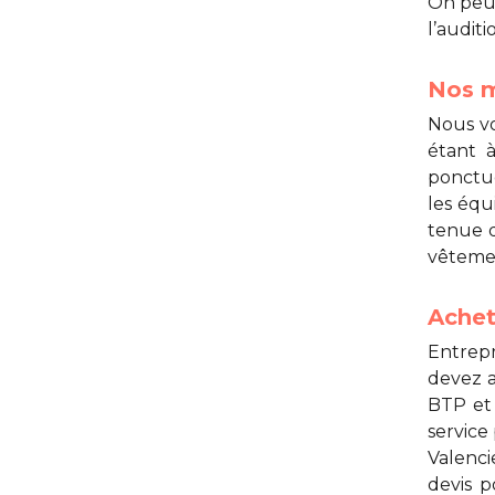
On peut
l’audit
Nos m
Nous v
étant à
ponctue
les équ
tenue d
vêtemen
Achet
Entrepr
devez 
BTP et 
service
Valenc
devis 