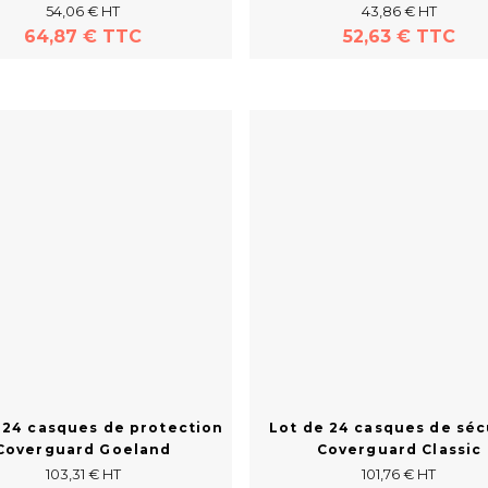
54,06 € HT
43,86 € HT
64,87 € TTC
52,63 € TTC
Acheter
En savoir plus
 24 casques de protection
Lot de 24 casques de séc
Coverguard Goeland
Coverguard Classic
103,31 € HT
101,76 € HT