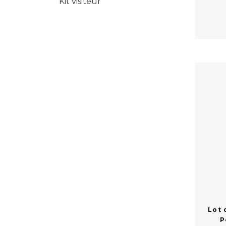
Kit visiteur
Lot 
P