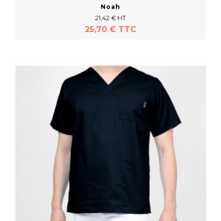
Noah
21,42 € HT
25,70 € TTC
En savoir plus