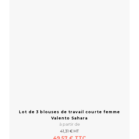
Lot de 3 blouses de travail courte femme
Valento Sahara
à partir de
41,31 € HT
49,57 € TTC