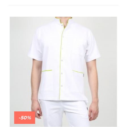
Adequatio. Nous vous livrons partout en France
en 24 heures, lorsque les produits sont en stock.
Vous pouvez commander directement sur notre
site et régler en ligne ou par virement bancaire.
N’hésitez pas à contacter notre service client si
vous avez des questions sur un
vêtement
professionnel médical
en particulier, ou si vous
souhaitez commander une grande quantité.
-50%