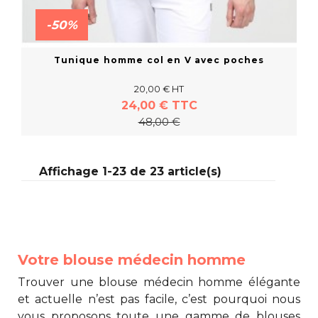
-50%
Tunique homme col en V avec poches
20,00 € HT
24,00 € TTC
48,00 €
Affichage 1-23 de 23 article(s)
En savoir plus
Votre blouse médecin homme
Trouver une
blouse médecin homme
élégante
et actuelle n’est pas facile, c’est pourquoi nous
vous proposons toute une gamme de blouses