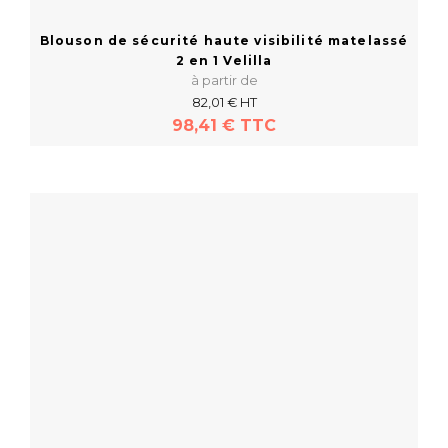
Blouson de sécurité haute visibilité matelassé
2 en 1 Velilla
à partir de
82,01 € HT
98,41 € TTC
En savoir plus