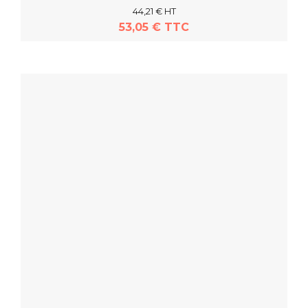
44,21 € HT
53,05 € TTC
En savoir plus