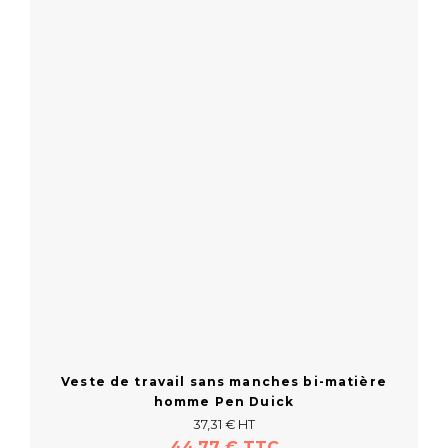
En savoir plus
Veste de travail sans manches bi-matière
homme Pen Duick
37,31 € HT
44,77 € TTC