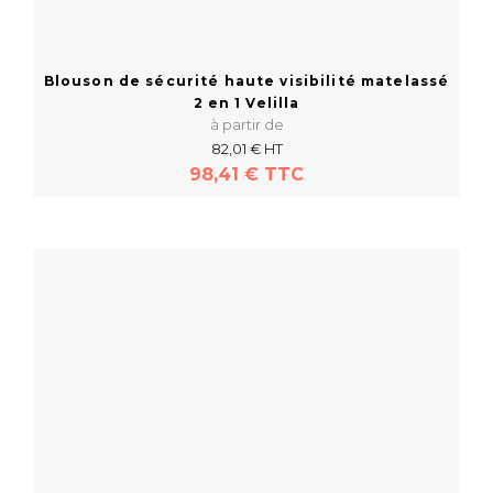
Blouson de sécurité haute visibilité matelassé
2 en 1 Velilla
à partir de
82,01 € HT
98,41 € TTC
En savoir plus