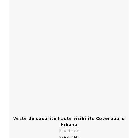
En savoir plus
Veste de sécurité haute visibilité Coverguard
Hibana
à partir de
57,83 € HT