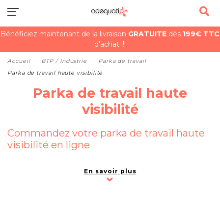
Bénéficiez maintenant de la livraison
GRATUITE
dès
199€ TTC
d'achat !!!
Accueil
BTP / Industrie
Parka de travail
Parka de travail haute visibilité
Parka de travail haute
visibilité
Commandez votre parka de travail haute
visibilité en ligne
Pour vous équiper correctement et vous
En savoir plus
protéger, commandez votre
parka de travail haute
visibilité
. Spécialistes des vêtements de travail,
nous vous livrerons dans les meilleurs délais. Nous
vous proposons d’autres
vêtements de haute
visibilité
, à découvrir dans notre catalogue en