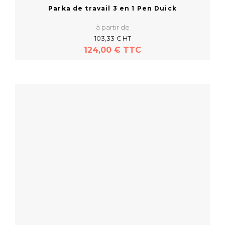
Parka de travail 3 en 1 Pen Duick
à partir de
103,33 € HT
124,00 € TTC
En savoir plus