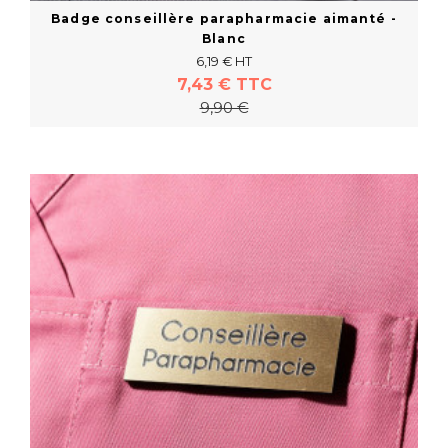
Badge conseillère parapharmacie aimanté -
Blanc
6,19 € HT
7,43 € TTC
9,90 €
Acheter