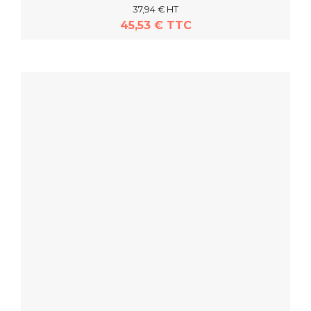
37,94 € HT
45,53 € TTC
En savoir plus