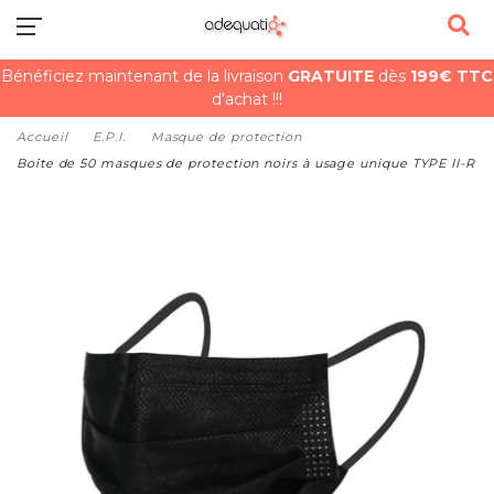
Bénéficiez maintenant de la livraison
GRATUITE
dès
199€ TTC
d'achat !!!
Accueil
E.P.I.
Masque de protection
Boîte de 50 masques de protection noirs à usage unique TYPE II-R