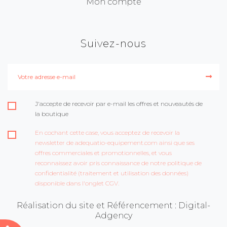
Mon compte
Suivez-nous
J'accepte de recevoir par e-mail les offres et nouveautés de
la boutique
En cochant cette case, vous acceptez de recevoir la
newsletter de adequatio-equipement.com ainsi que ses
offres commerciales et promotionnelles, et vous
reconnaissez avoir pris connaissance de notre politique de
confidentialité (traitement et utilisation des données)
disponible dans l'onglet CGV.
Réalisation du site et Référencement : Digital-
Adgency