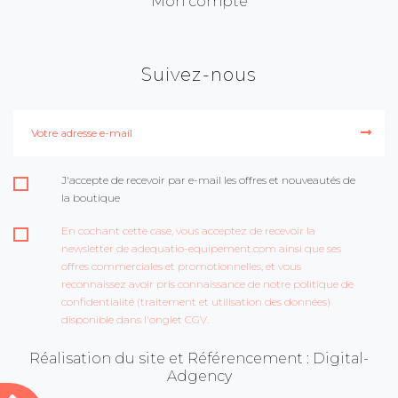
Mon compte
Suivez-nous
J'accepte de recevoir par e-mail les offres et nouveautés de
la boutique
En cochant cette case, vous acceptez de recevoir la
newsletter de adequatio-equipement.com ainsi que ses
offres commerciales et promotionnelles, et vous
reconnaissez avoir pris connaissance de notre politique de
confidentialité (traitement et utilisation des données)
disponible dans l'onglet CGV.
Réalisation du site et Référencement : Digital-
Adgency