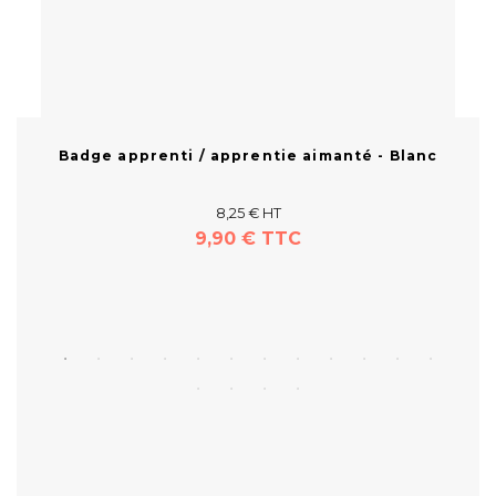
-
Badge apprenti / apprentie aimanté - Blanc
B
8,25 € HT
9,90 € TTC