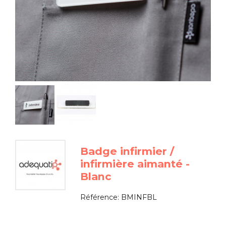
Badge infirmier /
infirmière aimanté -
Blanc
Référence:
BMINFBL