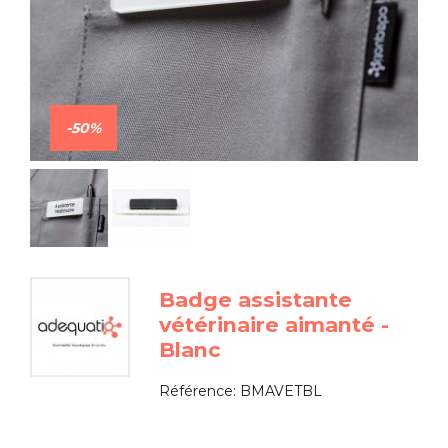
-50%
Badge assistante
vétérinaire aimanté -
Blanc
Référence:
BMAVETBL