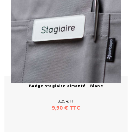
nc
Badge stagiaire aimanté - Blanc
8,25 € HT
9,90 € TTC