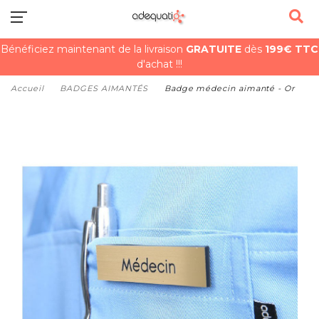
Bénéficiez maintenant de la livraison
GRATUITE
dès
199€ TTC
d'achat !!!
Accueil
BADGES AIMANTÉS
Badge médecin aimanté - Or