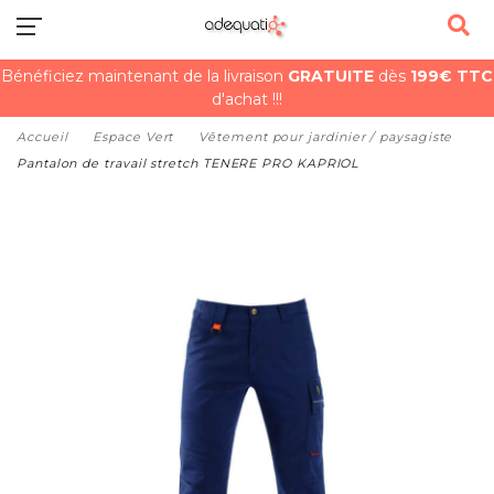
Bénéficiez maintenant de la livraison
GRATUITE
dès
199€ TTC
d'achat !!!
Accueil
Espace Vert
Vêtement pour jardinier / paysagiste
Pantalon de travail stretch TENERE PRO KAPRIOL