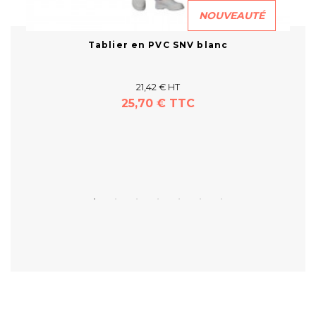
NOUVEAUTÉ
Tablier en PVC SNV blanc
C
21,42 € HT
25,70 € TTC