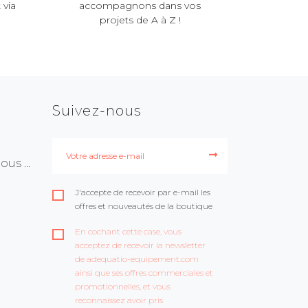
 via
accompagnons dans vos
projets de A à Z !
Suivez-nous
us ...
J'accepte de recevoir par e-mail les
offres et nouveautés de la boutique
En cochant cette case, vous
acceptez de recevoir la newsletter
de adequatio-equipement.com
ainsi que ses offres commerciales et
promotionnelles, et vous
reconnaissez avoir pris