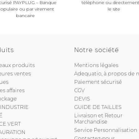
curisé PAYPLUG – Banque
téléphone ou directement
opulaire ou par virement
le site
bancaire
uits
Notre société
eaux produits
Mentions légales
eures ventes
Adequatio, à propos de no
ues
Paiement sécurisé
s affaires
CGV
ockage
DEVIS
 INDUSTRIE
GUIDE DE TAILLES
É
Livraison et Retour
Marchandise
CE VERT
Service Personnalisation
AURATION
Contactez-nous