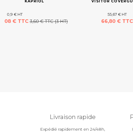
KAPRIOL
VISITOR COVERG
0,9 € HT
55,67 € HT
1,08 € TTC
3,60 € TTC (3 HT)
66,80 € TTC
Livraison rapide
P
Expédié rapidement en 24/48h,