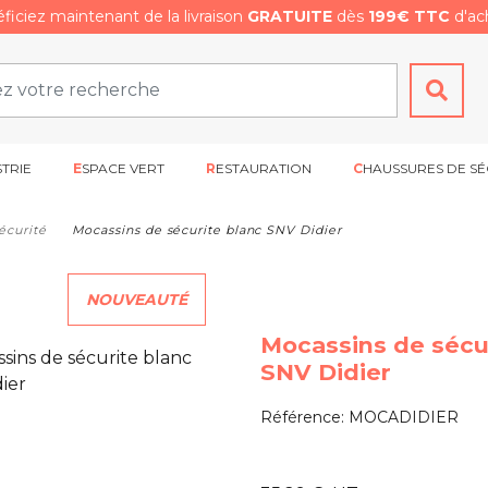
ficiez maintenant de la livraison
GRATUITE
dès
199€ TTC
d'ach
STRIE
ESPACE VERT
RESTAURATION
CHAUSSURES DE SÉ
écurité
Mocassins de sécurite blanc SNV Didier
NOUVEAUTÉ
Mocassins de sécu
SNV Didier
Référence:
MOCADIDIER