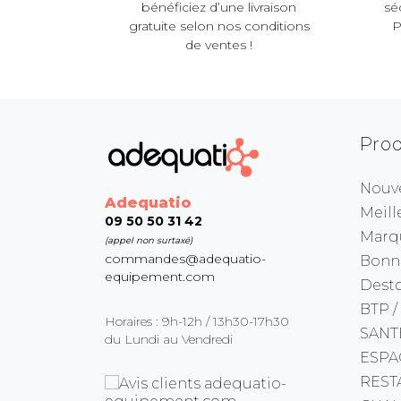
bénéficiez d’une livraison
sé
gratuite selon nos conditions
P
de ventes !
Prod
Nouv
Adequatio
Meill
09 50 50 31 42
Marq
(appel non surtaxé)
commandes@adequatio-
Bonne
equipement.com
Dest
BTP /
Horaires : 9h-12h / 13h30-17h30
SANT
du Lundi au Vendredi
ESPA
REST