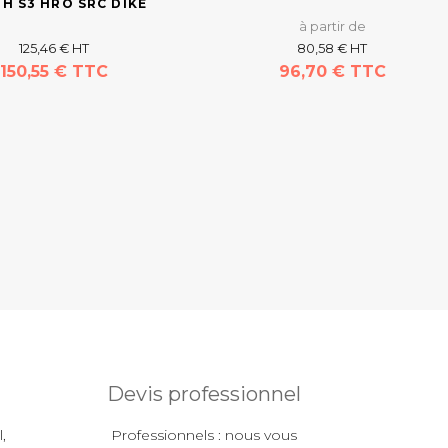
 H S3 HRO SRC DIKE
à partir de
125,46 € HT
80,58 € HT
150,55 € TTC
96,70 € TTC
Devis professionnel
,
Professionnels : nous vous