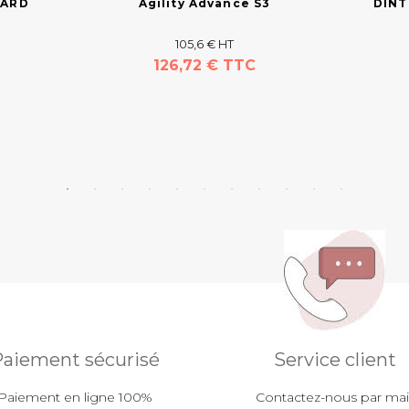
UARD
Agility Advance S3
DINT
105,6 € HT
126,72 € TTC
aiement sécurisé
Service client
Paiement en ligne 100%
Contactez-nous par mail