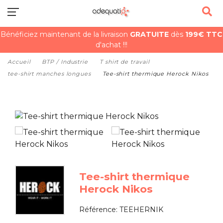
Bénéficiez maintenant de la livraison
GRATUITE
dès
199€ TTC
d'achat !!!
Accueil
BTP / Industrie
T shirt de travail
tee-shirt manches longues
Tee-shirt thermique Herock Nikos
Tee-shirt thermique
Herock Nikos
Référence:
TEEHERNIK