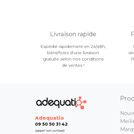
Livraison rapide
P
Expédié rapidement en 24/48h,
bénéficiez d’une livraison
sé
gratuite selon nos conditions
P
de ventes !
Prod
Nouv
Adequatio
Meill
09 50 50 31 42
Marq
(appel non surtaxé)