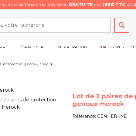
ficiez maintenant de la livraison
GRATUITE
dès
199€ TTC
d'ach
STRIE
ESPACE VERT
RESTAURATION
CHAUSSURES DE SÉ
de protection genoux Herock
Lot de 2 paires de
genoux Herock
Référence:
GENHERKNE