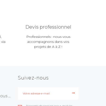
Devis professionnel
,
Professionnels : nous vous
 via
accompagnons dans vos
projets de A à Z !
Suivez-nous
us ...
J'accepte de recevoir par e-mail les