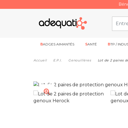
Béné
BADGES AIMANTÉS
SANTÉ
BTP / INDU
Accueil
E.P.I.
Genouillères
Lot de 2 paires 