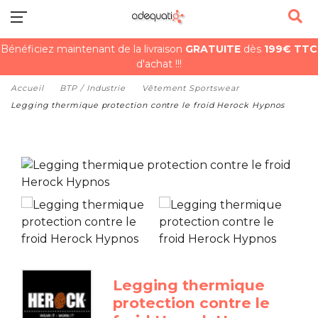
Bénéficiez maintenant de la livraison
GRATUITE
dès
199€ TTC
d'achat !!!
Accueil
BTP / Industrie
Vêtement Sportswear
Legging thermique protection contre le froid Herock Hypnos
Legging thermique
protection contre le