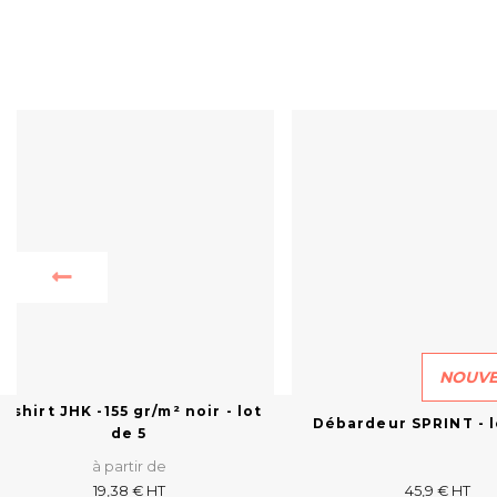
NOUVE
T-shirt JHK -155 gr/m² noir - lot
Débardeur SPRINT - l
de 5
à partir de
19,38 € HT
45,9 € HT