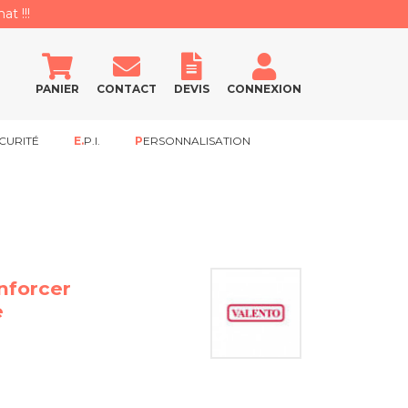
at !!!
PANIER
CONTACT
DEVIS
CONNEXION
CURITÉ
E.P.I.
PERSONNALISATION
enforcer
e