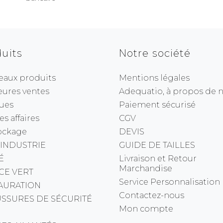
uits
Notre société
eaux produits
Mentions légales
eures ventes
Adequatio, à propos de no
ues
Paiement sécurisé
s affaires
CGV
ockage
DEVIS
 INDUSTRIE
GUIDE DE TAILLES
É
Livraison et Retour
Marchandise
CE VERT
Service Personnalisation
AURATION
Contactez-nous
SSURES DE SÉCURITÉ
Mon compte