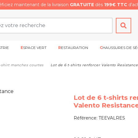
ficiez maintenant de la livraison
GRATUITE
dès
199€ TTC
d'ach
STRIE
ESPACE VERT
RESTAURATION
CHAUSSURES DE SÉ
-shirt manches courtes
Lot de 6 t-shirts renforcer Valento Resistance
Lot de 6 t-shirts r
Valento Resistanc
Référence:
TEEVALRES