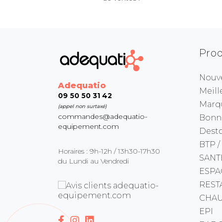
Prod
Nouv
Adequatio
Meill
09 50 50 31 42
Marq
(appel non surtaxé)
commandes@adequatio-
Bonne
equipement.com
Dest
BTP /
Horaires : 9h-12h / 13h30-17h30
SANT
du Lundi au Vendredi
ESPA
REST
CHAU
EPI