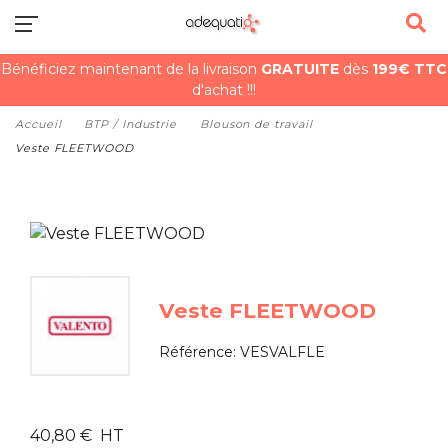
Bénéficiez maintenant de la livraison
GRATUITE
dès
199€ TTC
d'achat !!!
Accueil
BTP / Industrie
Blouson de travail
Veste FLEETWOOD
Veste FLEETWOOD
Référence:
VESVALFLE
40,80 € HT