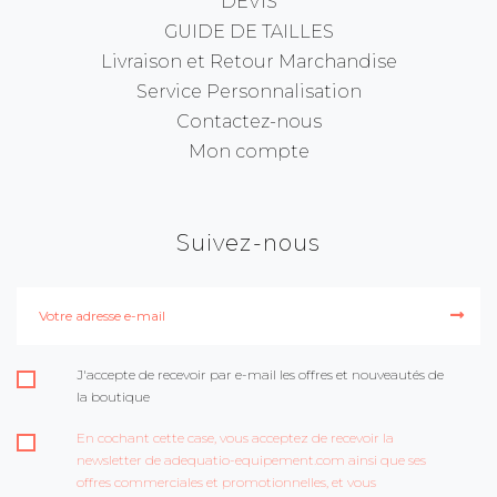
DEVIS
GUIDE DE TAILLES
Livraison et Retour Marchandise
Service Personnalisation
Contactez-nous
Mon compte
Suivez-nous
J'accepte de recevoir par e-mail les offres et nouveautés de
la boutique
En cochant cette case, vous acceptez de recevoir la
newsletter de adequatio-equipement.com ainsi que ses
offres commerciales et promotionnelles, et vous