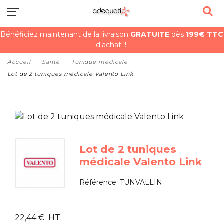
Bénéficiez maintenant de la livraison
GRATUITE
dès
199€ TTC
d'achat !!!
Accueil
Santé
Tunique médicale
Lot de 2 tuniques médicale Valento Link
Lot de 2 tuniques
médicale Valento Link
Référence:
TUNVALLIN
22,44 € HT