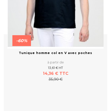
-60%
Tunique homme col en V avec poches
à partir de
13,61 € HT
14,36 € TTC
35,90 €
En savoir plus