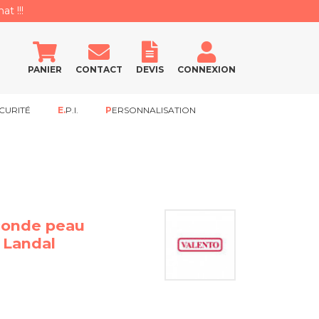
at !!!
PANIER
CONTACT
DEVIS
CONNEXION
CURITÉ
E.P.I.
PERSONNALISATION
conde peau
 Landal