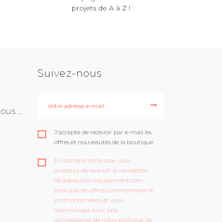
projets de A à Z !
Suivez-nous
us ...
J'accepte de recevoir par e-mail les
offres et nouveautés de la boutique
En cochant cette case, vous
acceptez de recevoir la newsletter
de adequatio-equipement.com
ainsi que ses offres commerciales et
promotionnelles, et vous
reconnaissez avoir pris
connaissance de notre politique de