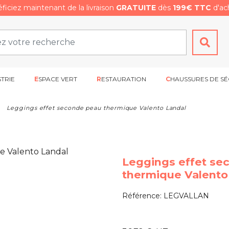
ficiez maintenant de la livraison
GRATUITE
dès
199€ TTC
d'ach
STRIE
ESPACE VERT
RESTAURATION
CHAUSSURES DE SÉ
Leggings effet seconde peau thermique Valento Landal
Leggings effet se
thermique Valento
Référence:
LEGVALLAN