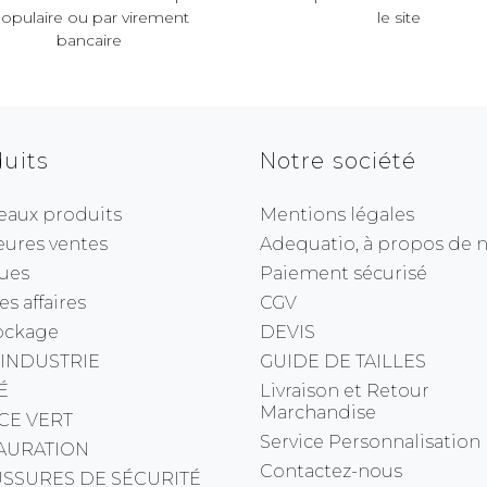
opulaire ou par virement
le site
bancaire
uits
Notre société
eaux produits
Mentions légales
eures ventes
Adequatio, à propos de no
ues
Paiement sécurisé
s affaires
CGV
ockage
DEVIS
 INDUSTRIE
GUIDE DE TAILLES
É
Livraison et Retour
Marchandise
CE VERT
Service Personnalisation
AURATION
Contactez-nous
SSURES DE SÉCURITÉ