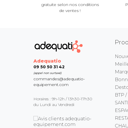
gratuite selon nos conditions
P
de ventes !
Prod
Nouv
Adequatio
Meill
09 50 50 31 42
Marq
(appel non surtaxé)
commandes@adequatio-
Bonne
equipement.com
Dest
BTP /
Horaires : 9h-12h / 13h30-17h30
SANT
du Lundi au Vendredi
ESPA
REST
CHAU