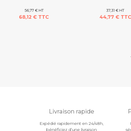
56,77 € HT
37,31 € HT
68,12 € TTC
44,77 € TT
Livraison rapide
P
Expédié rapidement en 24/48h,
bénéficiez d’une livraison
sé