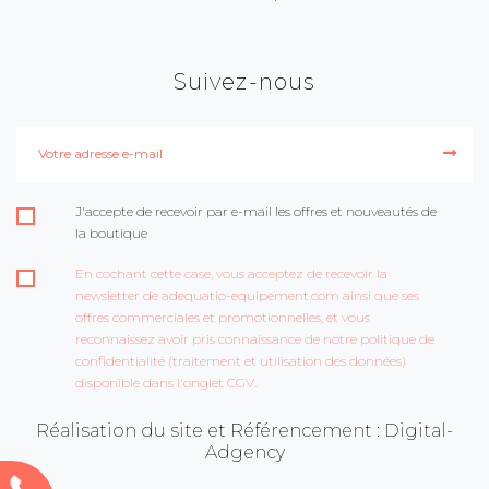
Suivez-nous
J'accepte de recevoir par e-mail les offres et nouveautés de
la boutique
En cochant cette case, vous acceptez de recevoir la
newsletter de adequatio-equipement.com ainsi que ses
offres commerciales et promotionnelles, et vous
reconnaissez avoir pris connaissance de notre politique de
confidentialité (traitement et utilisation des données)
disponible dans l'onglet CGV.
Réalisation du site et Référencement : Digital-
Adgency