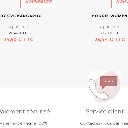
NOUVEAUTÉ
NOUV
ADY CVC KANGAROO
HOODIE WOMEN
à partir de
à partir de
20,42 € HT
21,20 € HT
24,50 € TTC
25,44 € TTC
En savoir plus
En savoir plus
aiement sécurisé
Service client
Paiement en ligne 100%
Contactez-nous par mail