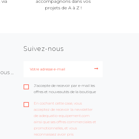
 via
accompagnons dans vos
projets de A à Z !
Suivez-nous
us ...
J'accepte de recevoir par e-mail les
offres et nouveautés de la boutique
En cochant cette case, vous
acceptez de recevoir la newsletter
de adequatio-equipement.com
ainsi que ses offres commerciales et
promotionnelles, et vous
reconnaissez avoir pris