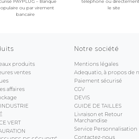
curisé PAYPLUG – Banque
téléphone ou directement
opulaire ou par virement
le site
bancaire
uits
Notre société
eaux produits
Mentions légales
eures ventes
Adequatio, à propos de no
ues
Paiement sécurisé
s affaires
CGV
ockage
DEVIS
 INDUSTRIE
GUIDE DE TAILLES
É
Livraison et Retour
Marchandise
CE VERT
Service Personnalisation
AURATION
Contactez-nous