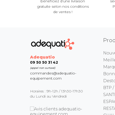
bénéficiez d’une livraison
sé
gratuite selon nos conditions
P
de ventes !
Prod
Nouv
Adequatio
Meill
09 50 50 31 42
Marq
(appel non surtaxé)
commandes@adequatio-
Bonne
equipement.com
Dest
BTP /
Horaires : 9h-12h / 13h30-17h30
SANT
du Lundi au Vendredi
ESPA
REST