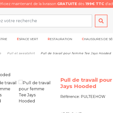
ficiez maintenant de la livraison
GRATUITE
dès
199€ TTC
d'ach
STRIE
ESPACE VERT
RESTAURATION
CHAUSSURES DE SÉ
e
Pull et sweatshirt
Pull de travail pour femme Tee Jays Hooded
Pull de travail po
Jays Hooded
Référence:
PULTEEHOW