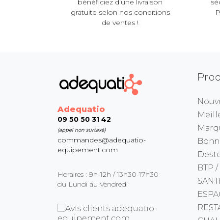
bénéficiez d’une livraison
sé
gratuite selon nos conditions
P
de ventes !
Prod
Nouv
Adequatio
Meill
09 50 50 31 42
Marq
(appel non surtaxé)
commandes@adequatio-
Bonne
equipement.com
Dest
BTP /
Horaires : 9h-12h / 13h30-17h30
SANT
du Lundi au Vendredi
ESPA
REST