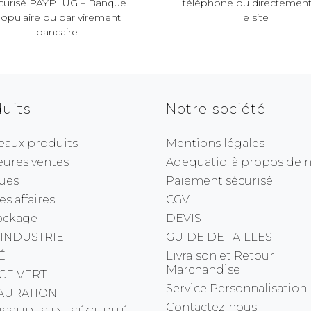
curisé PAYPLUG – Banque
téléphone ou directement
opulaire ou par virement
le site
bancaire
uits
Notre société
eaux produits
Mentions légales
eures ventes
Adequatio, à propos de no
ues
Paiement sécurisé
s affaires
CGV
ockage
DEVIS
 INDUSTRIE
GUIDE DE TAILLES
É
Livraison et Retour
Marchandise
CE VERT
Service Personnalisation
AURATION
Contactez-nous