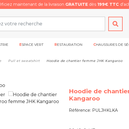
ficiez maintenant de la livraison
GRATUITE
dès
199€ TTC
d'ach
STRIE
ESPACE VERT
RESTAURATION
CHAUSSURES DE SÉ
e
Pull et sweatshirt
Hoodie de chantier femme JHK Kangaroo
Hoodie de chanti
Kangaroo
Référence:
PULJHKLKA