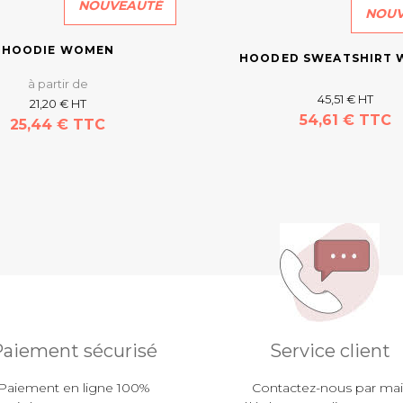
NOUVEAUTÉ
NOUV
HOODIE WOMEN
HOODED SWEATSHIRT
à partir de
45,51 € HT
21,20 € HT
54,61 € TTC
25,44 € TTC
En savoir plus
En savoir plus
aiement sécurisé
Service client
Paiement en ligne 100%
Contactez-nous par mail