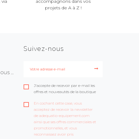
 via
accompagnons dans vos
projets de A à Z !
Suivez-nous
us ...
J'accepte de recevoir par e-mail les
offres et nouveautés de la boutique
En cochant cette case, vous
acceptez de recevoir la newsletter
de adequatio-equipement.com
ainsi que ses offres commerciales et
promotionnelles, et vous
reconnaissez avoir pris