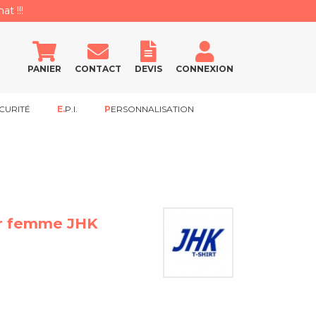
at !!!
PANIER
CONTACT
DEVIS
CONNEXION
CURITÉ
E.P.I.
PERSONNALISATION
er femme JHK