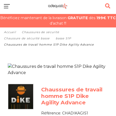
Bénéficiez maintenant de la livraison
GRATUITE
dès
199€ TTC
d'achat !!!
Accueil
Chaussures de sécurité
Chaussure de sécurité basse
basse S1P
Chaussures de travail homme S1P Dike Agility Advance
Chaussures de travail
homme S1P Dike
Agility Advance
Référence:
CHADIKAGIS1