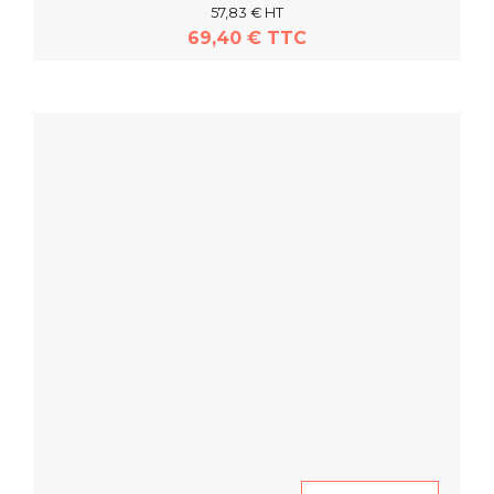
57,83 € HT
69,40 € TTC
En savoir plus