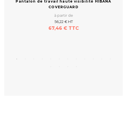
Pantalon de travail haute visibilité HIBANA
Pa
COVERGUARD
à partir de
56,22 € HT
67,46 € TTC