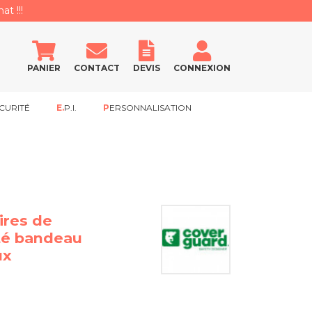
at !!!
PANIER
CONTACT
DEVIS
CONNEXION
CURITÉ
E.P.I.
PERSONNALISATION
ires de
ité bandeau
ux