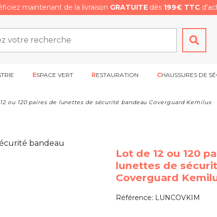
ficiez maintenant de la livraison
GRATUITE
dès
199€ TTC
d'ach
STRIE
ESPACE VERT
RESTAURATION
CHAUSSURES DE SÉ
 12 ou 120 paires de lunettes de sécurité bandeau Coverguard Kemilux
Lot de 12 ou 120 pa
lunettes de sécur
Coverguard Kemil
Référence:
LUNCOVKIM