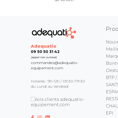
Prod
Nouv
Adequatio
Meill
09 50 50 31 42
Marq
(appel non surtaxé)
commandes@adequatio-
Bonne
equipement.com
Dest
BTP /
Horaires : 9h-12h / 13h30-17h30
SANT
du Lundi au Vendredi
ESPA
REST
CHAU
EPI