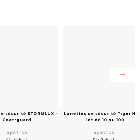
de sécurité STORMLUX -
Lunettes de sécurité Tiger Hi
Coverguard
- lot de 10 ou 100
à partir de
à partir de
40,39 € HT
156,26 € HT