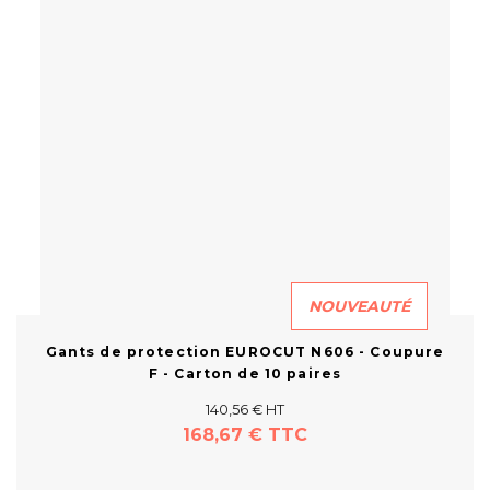
NOUVEAUTÉ
re
Gants de protection EUROCUT N606 - Coupure
G
F - Carton de 10 paires
140,56 € HT
168,67 € TTC