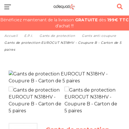
Bénéficiez maintenant de la livraison
GRATUITE
dès
199€ TTC
d'achat !!!
Accueil
E.P.I.
Gants de protection
Gants anti-coupure
Gants de protection EUROCUT N318HV - Coupure B - Carton de 5
paires