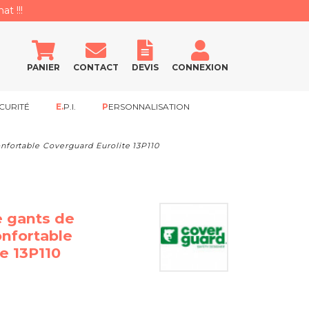
at !!!
PANIER
CONTACT
DEVIS
CONNEXION
CURITÉ
E.P.I.
PERSONNALISATION
onfortable Coverguard Eurolite 13P110
e gants de
onfortable
e 13P110