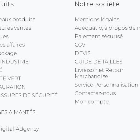
uits
Notre société
eaux produits
Mentions légales
eures ventes
Adequatio, à propos de no
ues
Paiement sécurisé
s affaires
CGV
ockage
DEVIS
 INDUSTRIE
GUIDE DE TAILLES
É
Livraison et Retour
Marchandise
CE VERT
Service Personnalisation
AURATION
Contactez-nous
SSURES DE SÉCURITÉ
Mon compte
ES AIMANTÉS
Digital-Adgency