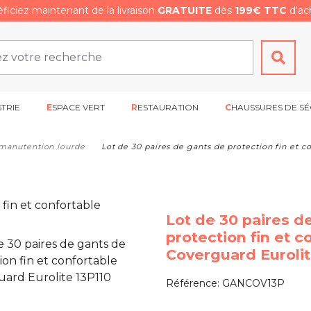
ficiez maintenant de la livraison
GRATUITE
dès
199€ TTC
d'ach
STRIE
ESPACE VERT
RESTAURATION
CHAUSSURES DE SÉ
manutention lourde
Lot de 30 paires de gants de protection fin et c
Lot de 30 paires d
protection fin et c
Coverguard Eurolit
Référence:
GANCOV13P