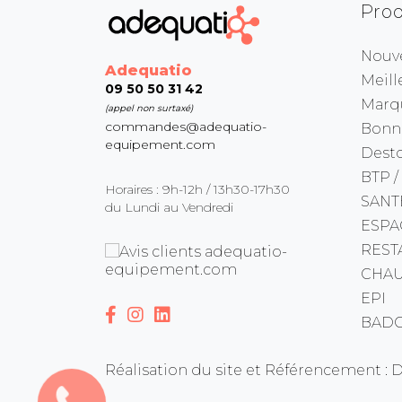
Prod
Nouv
Adequatio
Meill
09 50 50 31 42
Marq
(appel non surtaxé)
commandes@adequatio-
Bonne
equipement.com
Dest
BTP /
Horaires : 9h-12h / 13h30-17h30
SANT
du Lundi au Vendredi
ESPA
REST
CHAU
EPI
BADG
Réalisation du site et Référencement : 