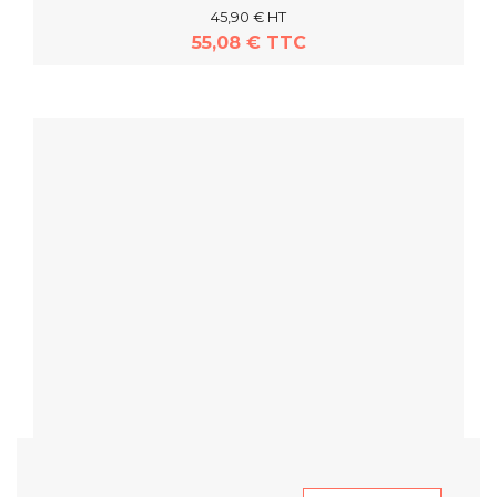
45,90 € HT
55,08 € TTC
En savoir plus