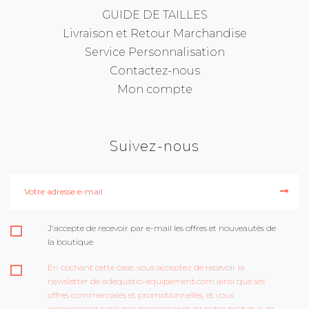
GUIDE DE TAILLES
Livraison et Retour Marchandise
Service Personnalisation
Contactez-nous
Mon compte
Suivez-nous
J'accepte de recevoir par e-mail les offres et nouveautés de
la boutique
En cochant cette case, vous acceptez de recevoir la
newsletter de adequatio-equipement.com ainsi que ses
offres commerciales et promotionnelles, et vous
reconnaissez avoir pris connaissance de notre politique de