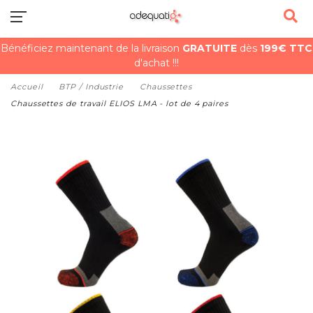
Bénéficiez maintenant de la livraison
GRATUITE
dès
199€ TTC
d'achat !!!
Accueil
BTP / Industrie
Chaussettes
Chaussettes de travail ELIOS LMA - lot de 4 paires