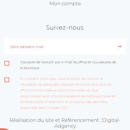
Mon compte
Suivez-nous
J'accepte de recevoir par e-mail les offres et nouveautés de
la boutique
En cochant cette case, vous acceptez de recevoir la
newsletter de adequatio-equipement.com ainsi que ses
offres commerciales et promotionnelles, et vous
reconnaissez avoir pris connaissance de notre politique de
confidentialité (traitement et utilisation des données)
disponible dans l'onglet CGV.
Réalisation du site et Référencement : Digital-
Adgency