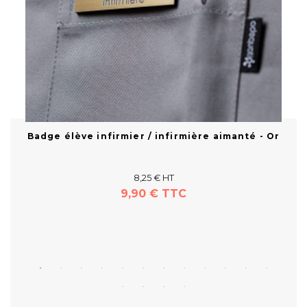
G
Badge élève infirmier / infirmière aimanté - Or
8,25 € HT
9,90 € TTC