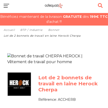
Bénéficiez maintenant de la livraison
GRATUITE
dès
199€ TTC
d'achat !!!
Accueil
BTP / Industrie
Bonnet
Lot de 2 bonnets de travail en laine Herock Cherpa
Lot de 2 bonnets de
travail en laine Herock
Cherpa
Référence:
ACCHERB